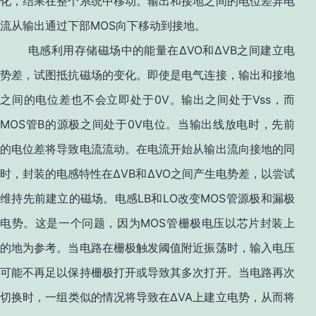
化，结果在整个系统中移动。输出和接地之间的电位差异电
MOS
流从输出通过下部
向下移动到接地。
ΔVO
ΔVB
电感利用存储磁场中的能量在
和
之间建立电
势差，试图抵抗磁场的变化。即使是电气连接，输出和接地
0V
Vss
之间的电位差也不会立即处于
。输出之间处于
，而
MOS
B
0V
管
的源极之间处于
电位。当输出线放电时，先前
的电位差将导致电流流动。在电流开始从输出流向接地的同
ΔVB
ΔVO
时，封装的电感特性在
和
之间产生电势差，以尝试
LB
LO
MOS
维持先前建立的磁场。电感
和
改变
管源极和漏极
MOS
电势。这是一个问题，因为
管栅极电压以芯片封装上
的地为参考。当电路在栅极触发阈值附近振荡时，输入电压
可能不再足以保持栅极打开或导致其多次打开。当电路再次
ΔVA
切换时，一组类似的情况将导致在
上建立电势，从而将