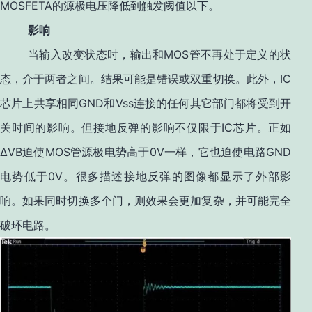
MOSFETA
的源极电压降低到触发阈值以下。
影响
MOS
当输入改变状态时，输出和
管不再处于定义的状
IC
态，介于两者之间。结果可能是错误或双重切换。此外，
GND
Vss
芯片上共享相同
和
连接的任何其它部门都将受到开
IC
关时间的影响。但接地反弹的影响不仅限于
芯片。正如
ΔVB
MOS
0V
GND
迫使
管源极电势高于
一样，它也迫使电路
0V
电势低于
。很多描述接地反弹的图像都显示了外部影
响。如果同时切换多个门，则效果会更加复杂，并可能完全
破环电路。