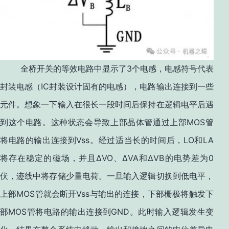
3
全桥开关的等效电路中显示了
个电感，电感符号代表
IC
封装电感（
封装设计固有的电感），电路输出连接到一些
元件。想象一下输入在很长一段时间后保持在逻辑电平后遇
MOS
到这个电路。这种状态会导致上部晶体管通过上部
管
Vss
LO
LA
将电路的输出连接到
。经过适当长的时间后，
和
ΔVO
ΔVA
ΔVB
0
将存在稳定的磁场，并且
、
和
的电势差为
伏，迹线中将存储少量电荷。一旦输入逻辑切换到低电平，
MOS
Vss
上部
管就会断开
与输出的连接，下部栅极将触发下
MOS
GND
部
管将电路的输出连接到
。此时输入逻辑发生变