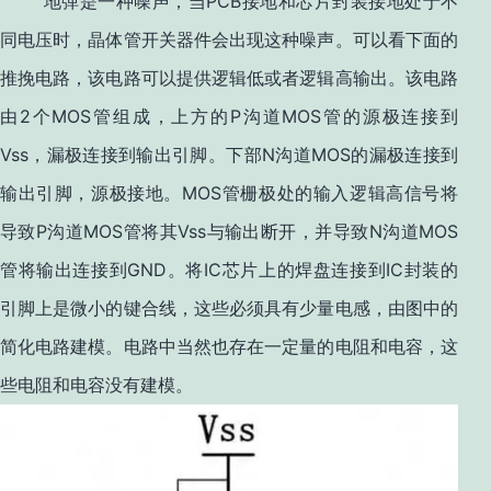
PCB
地弹是一种噪声，当
接地和芯片封装接地处于不
同电压时，晶体管开关器件会出现这种噪声。可以看下面的
推挽电路，该电路可以提供逻辑低或者逻辑高输出。该电路
2
MOS
P
MOS
由
个
管组成，上方的
沟道
管的源极连接到
Vss
N
MOS
，漏极连接到输出引脚。下部
沟道
的漏极连接到
MOS
输出引脚，源极接地。
管栅极处的输入逻辑高信号将
P
MOS
Vss
N
MOS
导致
沟道
管将其
与输出断开，并导致
沟道
GND
IC
IC
管将输出连接到
。将
芯片上的焊盘连接到
封装的
引脚上是微小的键合线，这些必须具有少量电感，由图中的
简化电路建模。电路中当然也存在一定量的电阻和电容，这
些电阻和电容没有建模。