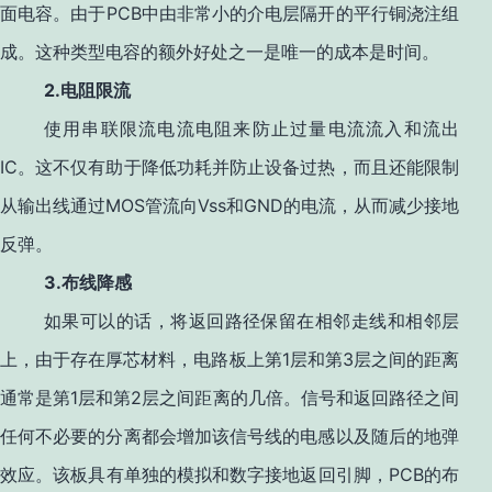
PCB
面电容。由于
中由非常小的介电层隔开的平行铜浇注组
成。这种类型电容的额外好处之一是唯一的成本是时间。
2.
电阻限流
使用串联限流电流电阻来防止过量电流流入和流出
IC
。这不仅有助于降低功耗并防止设备过热，而且还能限制
MOS
Vss
GND
从输出线通过
管流向
和
的电流，从而减少接地
反弹。
3.
布线降感
如果可以的话，将返回路径保留在相邻走线和相邻层
1
3
上，由于存在厚芯材料，电路板上第
层和第
层之间的距离
1
2
通常是第
层和第
层之间距离的几倍。信号和返回路径之间
任何不必要的分离都会增加该信号线的电感以及随后的地弹
PCB
效应。该板具有单独的模拟和数字接地返回引脚，
的布