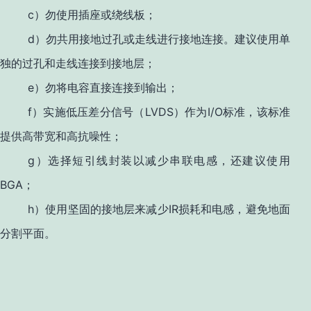
c
）勿使用插座或绕线板；
d
）勿共用接地过孔或走线进行接地连接。建议使用单
独的过孔和走线连接到接地层；
e
）勿将电容直接连接到输出；
f
LVDS
I/O
）实施低压差分信号（
）作为
标准，该标准
提供高带宽和高抗噪性；
g
）选择短引线封装以减少串联电感，还建议使用
BGA
；
h
IR
）使用坚固的接地层来减少
损耗和电感，避免地面
分割平面。