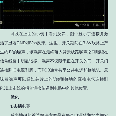
可以在上面的示例中看到反弹，图中显示了连接并激
GND
Vss
3.3V
活了显著
和
反弹。这里，开关期间在
线路上产
1V
生约
的噪声，该噪声在最终落入背景线路噪声之间继续在
信号线路中明显谐振。噪声不仅限于正在开关的门。开关门
IC
PCB
连接到
电源引脚，而
通常共享公共电源和接地轨。意
Vss
味着噪声可以通过芯片上的
和接地的直接电气连接到
PCB
上走线的耦合轻松传递到电路中的其他位置。
优化
1.
去耦电容
减少地弹的首选解决方案是在每个电源轨和地之间安