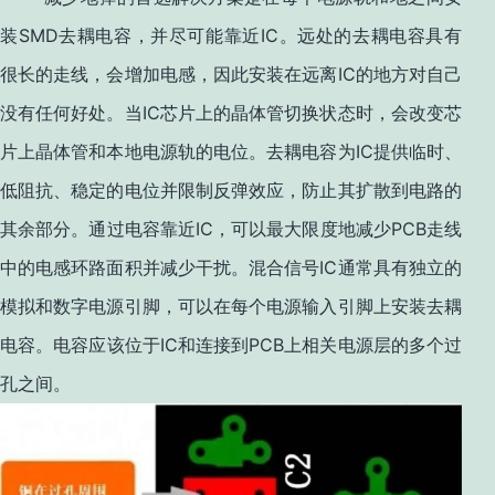
SMD
IC
装
去耦电容，并尽可能靠近
。远处的去耦电容具有
IC
很长的走线，会增加电感，因此安装在远离
的地方对自己
IC
没有任何好处。当
芯片上的晶体管切换状态时，会改变芯
IC
片上晶体管和本地电源轨的电位。去耦电容为
提供临时、
低阻抗、稳定的电位并限制反弹效应，防止其扩散到电路的
IC
PCB
其余部分。通过电容靠近
，可以最大限度地减少
走线
IC
中的电感环路面积并减少干扰。混合信号
通常具有独立的
模拟和数字电源引脚，可以在每个电源输入引脚上安装去耦
IC
PCB
电容。电容应该位于
和连接到
上相关电源层的多个过
孔之间。