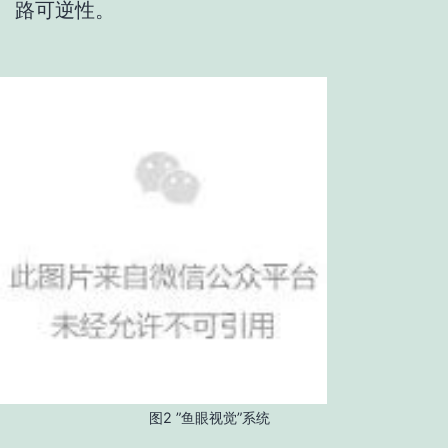
路可逆性。
图2 ”鱼眼视觉”系统