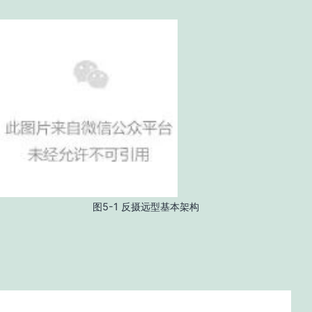
图5-1 反摄远型基本架构