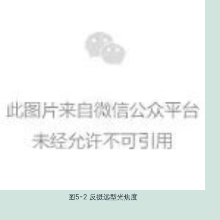
图5-2 反摄远型光焦度