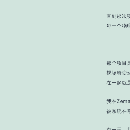
直到那次
每一个物
那个项目是
视场畸变
在一起就
我在Ze
被系统在
有一天，