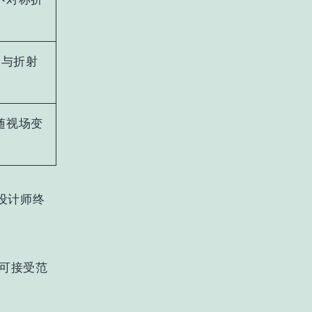
曲，与折射
随视场变
设计师终
可接受范