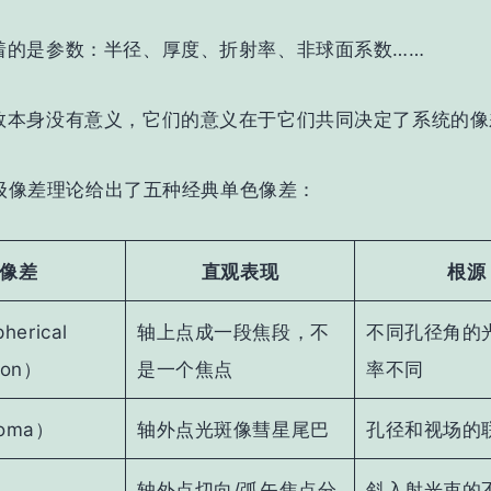
着的是参数：半径、厚度、折射率、非球面系数……
数本身没有意义，
它们的意义在于它们共同决定了系统的像
l初级像差理论给出了五种经典单色像差：
像差
直观表现
根源
erical
轴上点成一段焦段，不
不同孔径角的
ion）
是一个焦点
率不同
oma）
轴外点光斑像彗星尾巴
孔径和视场的
轴外点切向/弧矢焦点分
斜入射光束的