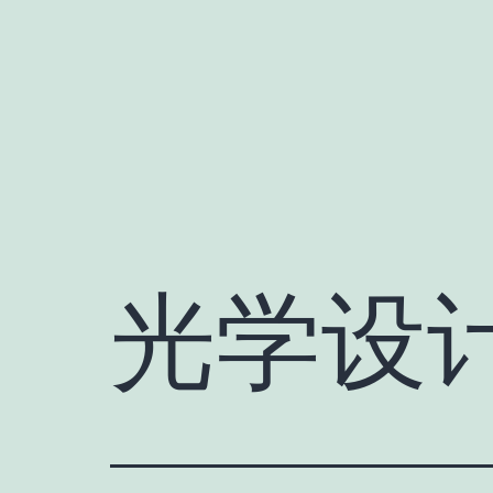
跳
至
内
容
光学设