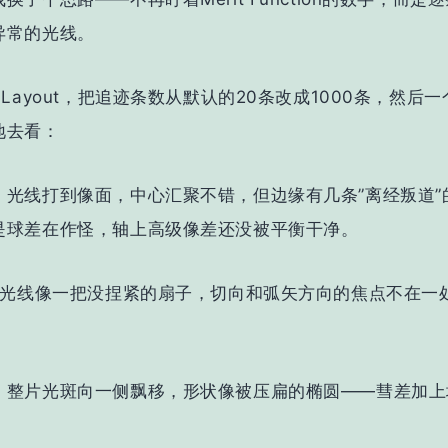
异常的光线
。
 Layout，把追迹条数从默认的20条改成1000条，然后
地去看：
：光线打到像面，中心汇聚不错，但边缘有几条”离经叛道”
是
球差
在作怪，轴上高级像差还没被平衡干净。
场：光线像一把没捏紧的扇子，切向和弧矢方向的焦点不在一
。
：整片光斑向一侧飘移，形状像被压扁的椭圆——
彗差
加上