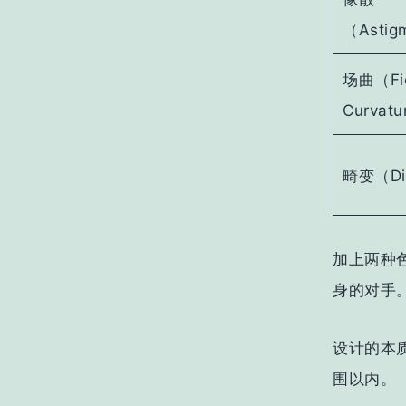
（Astig
场曲（Fi
Curvat
畸变（Dis
加上两种
身的对手
设计的本
围以内。