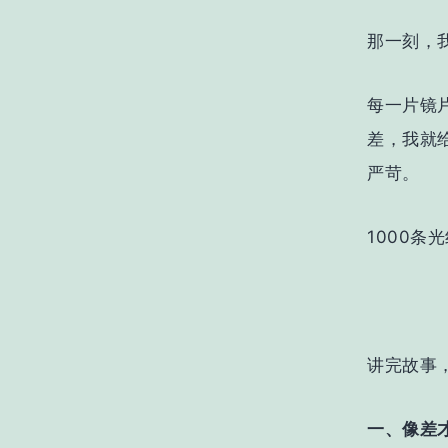
那一刻，
每一片镜
差，我就
严苛。
1000条
讲完故事
一、像差