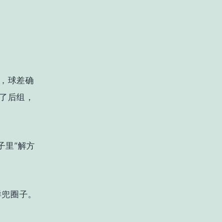
，球差确
了后组，
子里”解方
样兜圈子。