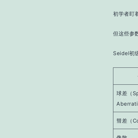
初学者盯
但这些参
Seide
球差（Sph
Aberrat
彗差（C
像散