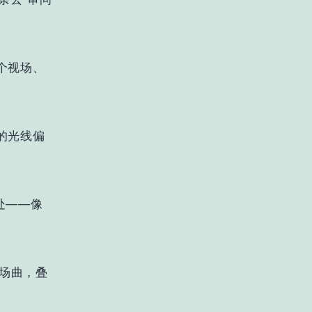
一个视场、
的光线偏
处——
像
场曲，叠