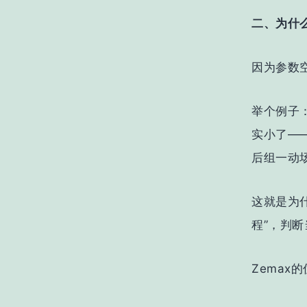
二、为什
因为参数
举个例子
实小了—
后组一动
这就是为
程”，判
Zema