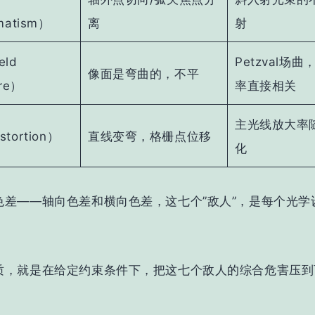
matism）
离
射
eld
Petzval场
像面是弯曲的，不平
ure）
率直接相关
主光线放大率
tortion）
直线变弯，格栅点位移
化
色差——
轴向色差
和
横向色差
，这七个”敌人”，是每个光学
。
质，就是在给定约束条件下，把这七个敌人的综合危害压到