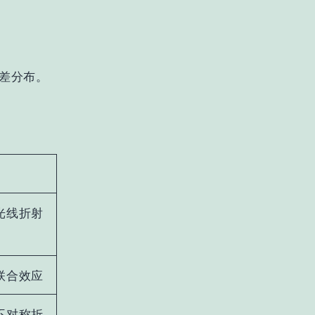
差分布
。
光线折射
联合效应
不对称折