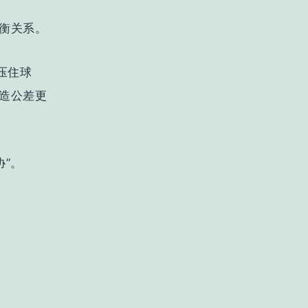
衡关系。
压住球
造公差更
协”。