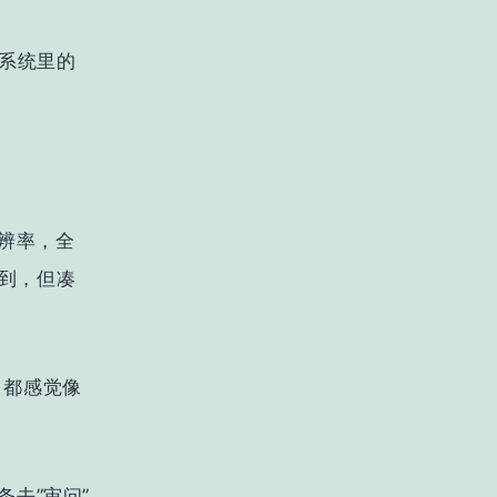
系统里的
分辨率，全
到，但凑
，都感觉像
逐条去”审问”