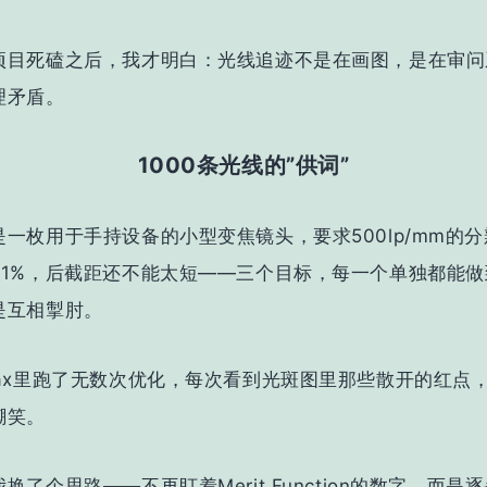
项目死磕之后，我才明白：
光线追迹不是在画图，是在审问
理矛盾。
1000条光线的”供词”
一枚用于手持设备的小型变焦镜头，要求500lp/mm的
≤1%，后截距还不能太短——三个目标，每一个单独都能做
是互相掣肘。
max里跑了无数次优化，每次看到光斑图里那些散开的红点
嘲笑。
我换了个思路——
不再盯着Merit Function的数字，而是