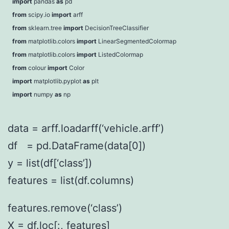
import
pandas
as
pd
from
scipy.io
import
arff
from
sklearn.tree
import
DecisionTreeClassifier
from
matplotlib.colors
import
LinearSegmentedColormap
from
matplotlib.colors
import
ListedColormap
from
colour
import
Color
import
matplotlib.pyplot
as
plt
import
numpy
as
np
data = arff.loadarff(
‘vehicle.arff’
)
df = pd.DataFrame(data[
0
])
y = list(df[
‘class’
])
features = list(df.columns)
features.remove(
‘class’
)
X = df.loc[:, features]