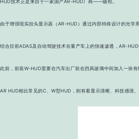
HUD技术正是来自于一家国产AR-HUD厂商——疆程。
由于增强现实抬头显示器（AR-HUD）通过内部特殊设计的光
结合目前ADAS及
自动驾驶
技术在量产车上的快速渗透，AR-HU
此前，前装W-HUD需要在汽车出厂前在挡风玻璃中间加入一块
AR HUD相比常见的C、W型HUD，则有着显示清晰、科技感强