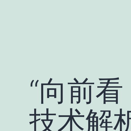
跳
至
内
容
“向前看
技术解