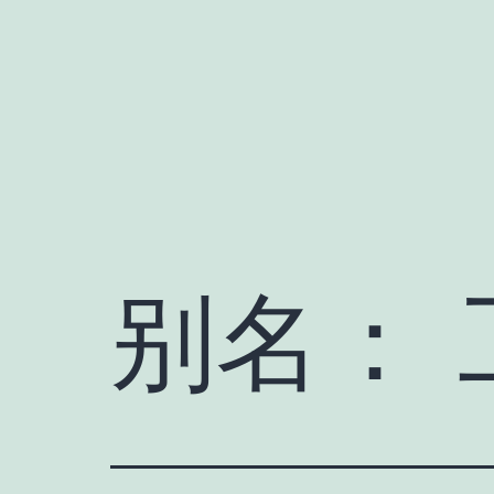
跳
至
内
容
别名：