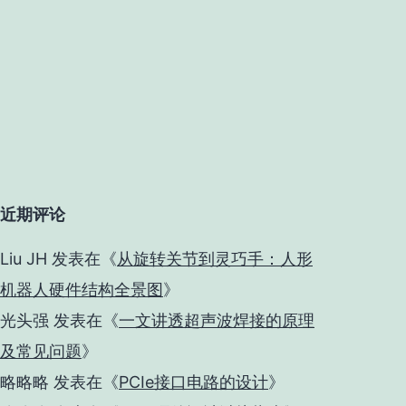
近期评论
Liu JH
发表在《
从旋转关节到灵巧手：人形
机器人硬件结构全景图
》
光头强
发表在《
一文讲透超声波焊接的原理
及常见问题
》
略略略
发表在《
PCIe接口电路的设计
》