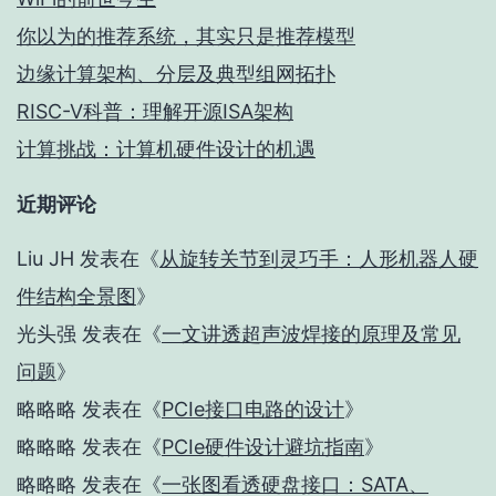
你以为的推荐系统，其实只是推荐模型
边缘计算架构、分层及典型组网拓扑
RISC-V科普：理解开源ISA架构
计算挑战：计算机硬件设计的机遇
近期评论
Liu JH
发表在《
从旋转关节到灵巧手：人形机器人硬
件结构全景图
》
光头强
发表在《
一文讲透超声波焊接的原理及常见
问题
》
略略略
发表在《
PCIe接口电路的设计
》
略略略
发表在《
PCIe硬件设计避坑指南
》
略略略
发表在《
一张图看透硬盘接口：SATA、