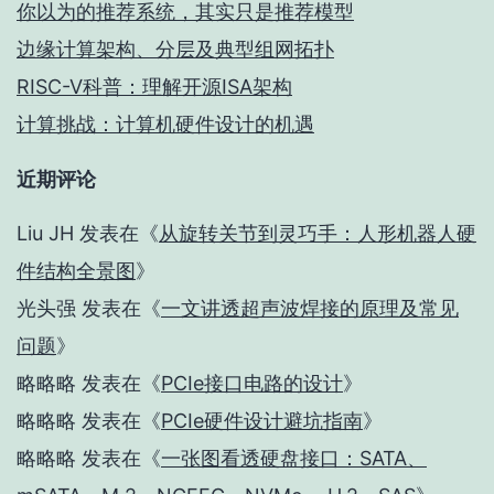
你以为的推荐系统，其实只是推荐模型
边缘计算架构、分层及典型组网拓扑
RISC-V科普：理解开源ISA架构
计算挑战：计算机硬件设计的机遇
近期评论
Liu JH
发表在《
从旋转关节到灵巧手：人形机器人硬
件结构全景图
》
光头强
发表在《
一文讲透超声波焊接的原理及常见
问题
》
略略略
发表在《
PCIe接口电路的设计
》
略略略
发表在《
PCIe硬件设计避坑指南
》
略略略
发表在《
一张图看透硬盘接口：SATA、