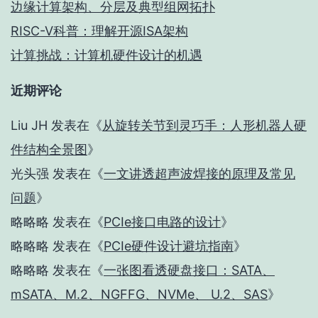
边缘计算架构、分层及典型组网拓扑
RISC-V科普：理解开源ISA架构
计算挑战：计算机硬件设计的机遇
近期评论
Liu JH
发表在《
从旋转关节到灵巧手：人形机器人硬
件结构全景图
》
光头强
发表在《
一文讲透超声波焊接的原理及常见
问题
》
略略略
发表在《
PCIe接口电路的设计
》
略略略
发表在《
PCIe硬件设计避坑指南
》
略略略
发表在《
一张图看透硬盘接口：SATA、
mSATA、M.2、NGFFG、NVMe、 U.2、SAS
》