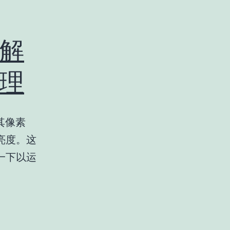
了解
理
其像素
亮度。这
一下以运