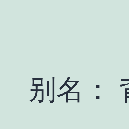
跳
至
内
容
别名：