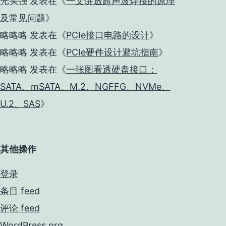
光头强
发表在《
一文讲透超声波焊接的原理
及常见问题
》
略略略
发表在《
PCIe接口电路的设计
》
略略略
发表在《
PCIe硬件设计避坑指南
》
略略略
发表在《
一张图看透硬盘接口：
SATA、mSATA、M.2、NGFFG、NVMe、
U.2、SAS
》
其他操作
登录
条目 feed
评论 feed
WordPress.org