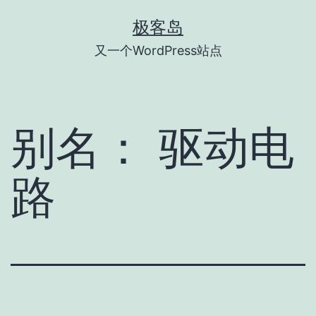
跳
极客岛
至
又一个WordPress站点
内
容
别名：
驱动电
路