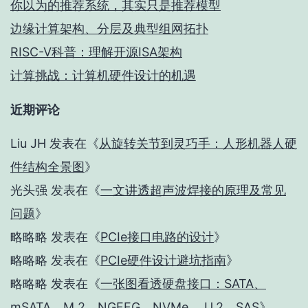
你以为的推荐系统，其实只是推荐模型
边缘计算架构、分层及典型组网拓扑
RISC-V科普：理解开源ISA架构
计算挑战：计算机硬件设计的机遇
近期评论
Liu JH
发表在《
从旋转关节到灵巧手：人形机器人硬
件结构全景图
》
光头强
发表在《
一文讲透超声波焊接的原理及常见
问题
》
略略略
发表在《
PCIe接口电路的设计
》
略略略
发表在《
PCIe硬件设计避坑指南
》
略略略
发表在《
一张图看透硬盘接口：SATA、
mSATA、M.2、NGFFG、NVMe、 U.2、SAS
》