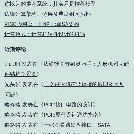
你以为的推荐系统，其实只是推荐模型
边缘计算架构、分层及典型组网拓扑
RISC-V科普：理解开源ISA架构
计算挑战：计算机硬件设计的机遇
近期评论
Liu JH
发表在《
从旋转关节到灵巧手：人形机器人硬
件结构全景图
》
光头强
发表在《
一文讲透超声波焊接的原理及常见
问题
》
略略略
发表在《
PCIe接口电路的设计
》
略略略
发表在《
PCIe硬件设计避坑指南
》
略略略
发表在《
一张图看透硬盘接口：SATA、