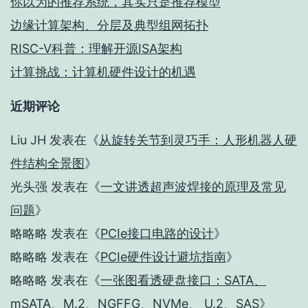
你以为的推荐系统，其实只是推荐模型
边缘计算架构、分层及典型组网拓扑
RISC-V科普：理解开源ISA架构
计算挑战：计算机硬件设计的机遇
近期评论
Liu JH
发表在《
从旋转关节到灵巧手：人形机器人硬
件结构全景图
》
光头强
发表在《
一文讲透超声波焊接的原理及常见
问题
》
略略略
发表在《
PCIe接口电路的设计
》
略略略
发表在《
PCIe硬件设计避坑指南
》
略略略
发表在《
一张图看透硬盘接口：SATA、
mSATA、M.2、NGFFG、NVMe、 U.2、SAS
》