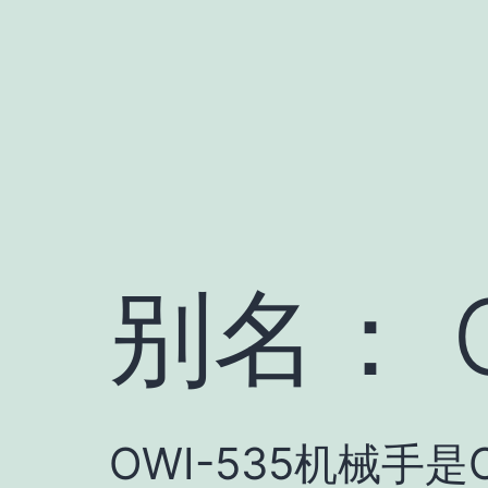
跳
至
内
容
别名：
OWI-535机械