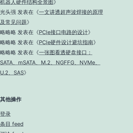
机器人硬件结构全景图
》
光头强
发表在《
一文讲透超声波焊接的原理
及常见问题
》
略略略
发表在《
PCIe接口电路的设计
》
略略略
发表在《
PCIe硬件设计避坑指南
》
略略略
发表在《
一张图看透硬盘接口：
SATA、mSATA、M.2、NGFFG、NVMe、
U.2、SAS
》
其他操作
登录
条目 feed