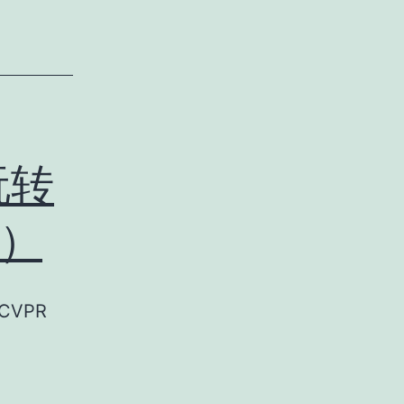
玩转
）
VPR