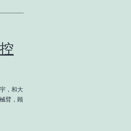
控
赜宇，和大
机械臂，顾