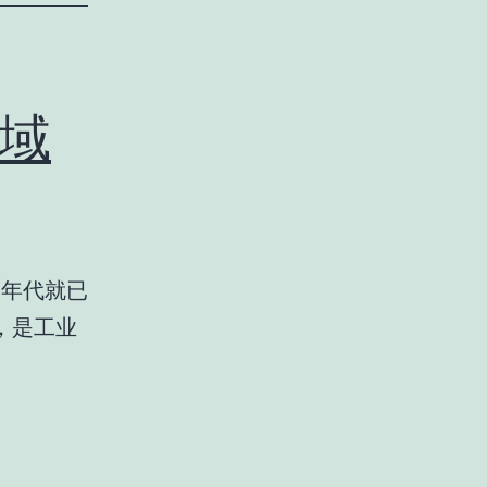
域
0年代就已
，是工业