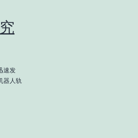
究
迅速发
机器人轨