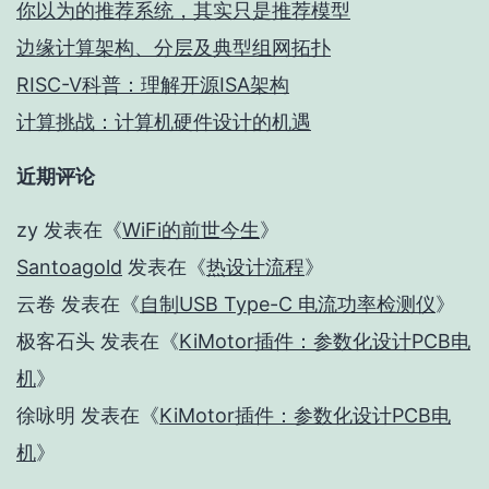
你以为的推荐系统，其实只是推荐模型
边缘计算架构、分层及典型组网拓扑
RISC-V科普：理解开源ISA架构
计算挑战：计算机硬件设计的机遇
近期评论
zy
发表在《
WiFi的前世今生
》
Santoagold
发表在《
热设计流程
》
云卷
发表在《
自制USB Type-C 电流功率检测仪
》
极客石头
发表在《
KiMotor插件：参数化设计PCB电
机
》
徐咏明
发表在《
KiMotor插件：参数化设计PCB电
机
》