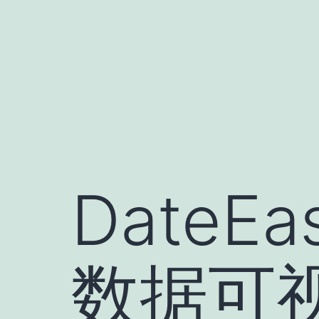
跳
至
内
容
Date
数据可