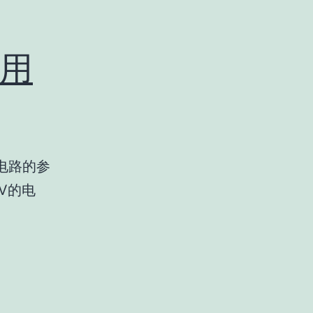
壳用
电路的参
V的电