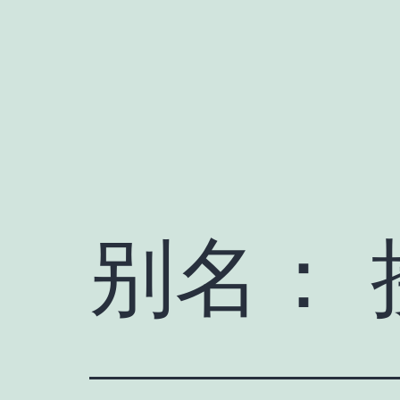
跳
至
内
容
别名：