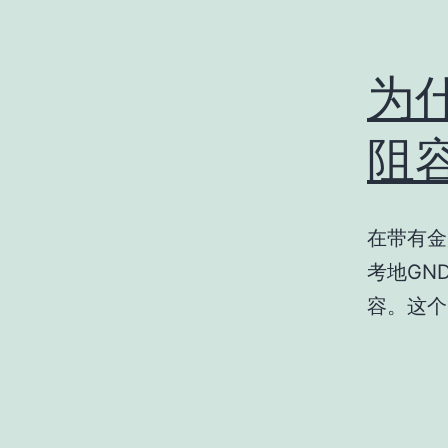
为
阻
在带有金
考地GN
容。这个