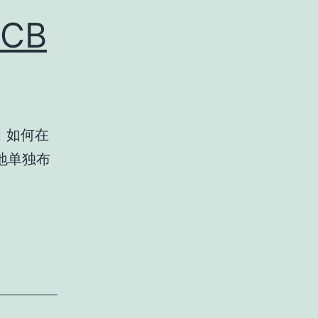
CB
如：如何在
地单独布