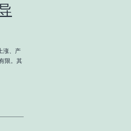
T导
上涨、产
有限。其