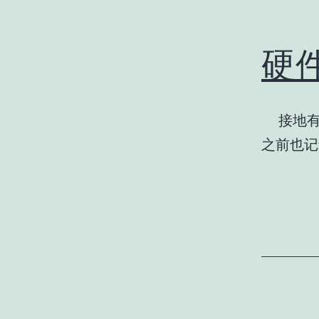
硬
接地有
之前也记