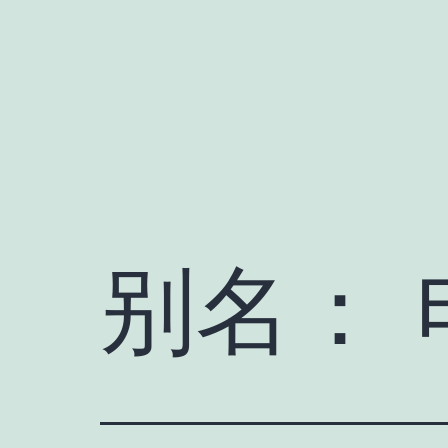
跳
至
内
容
别名：