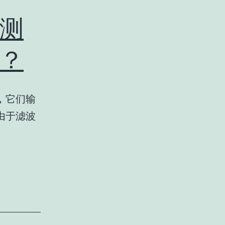
测
？
，它们输
由于滤波