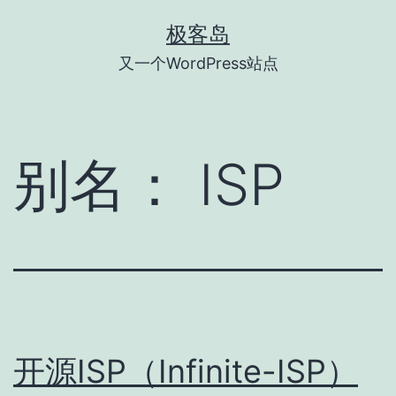
跳
极客岛
至
又一个WordPress站点
内
容
别名：
ISP
开源ISP（Infinite-ISP）