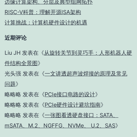
边缘计算架构、分层及典型组网拓扑
RISC-V科普：理解开源ISA架构
计算挑战：计算机硬件设计的机遇
近期评论
Liu JH
发表在《
从旋转关节到灵巧手：人形机器人硬
件结构全景图
》
光头强
发表在《
一文讲透超声波焊接的原理及常见
问题
》
略略略
发表在《
PCIe接口电路的设计
》
略略略
发表在《
PCIe硬件设计避坑指南
》
略略略
发表在《
一张图看透硬盘接口：SATA、
mSATA、M.2、NGFFG、NVMe、 U.2、SAS
》