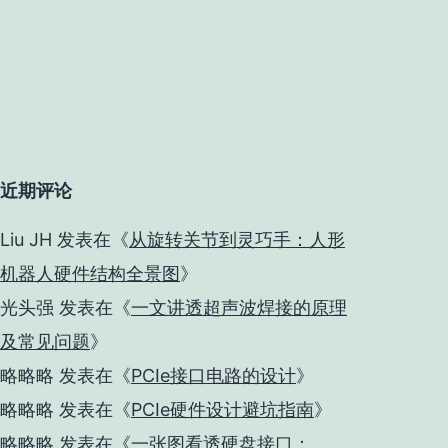
近期评论
Liu JH
发表在《
从旋转关节到灵巧手：人形
机器人硬件结构全景图
》
光头强
发表在《
一文讲透超声波焊接的原理
及常见问题
》
略略略
发表在《
PCIe接口电路的设计
》
略略略
发表在《
PCIe硬件设计避坑指南
》
略略略
发表在《
一张图看透硬盘接口：