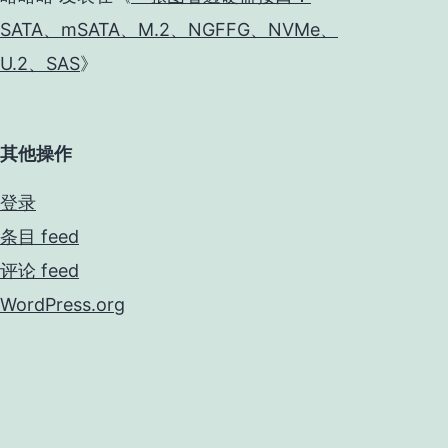
SATA、mSATA、M.2、NGFFG、NVMe、
U.2、SAS
》
其他操作
登录
条目 feed
评论 feed
WordPress.org