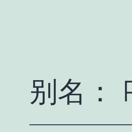
跳
至
内
容
别名：