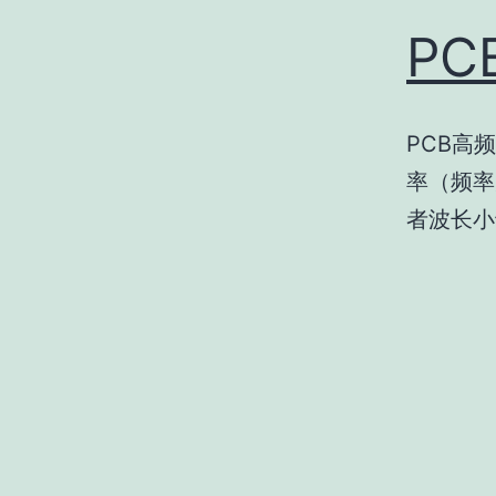
P
PCB高
率（频率
者波长小