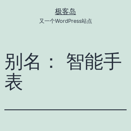
跳
极客岛
至
又一个WordPress站点
内
容
别名：
智能手
表