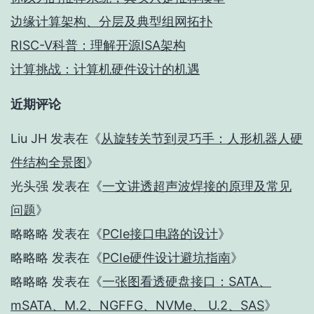
边缘计算架构、分层及典型组网拓扑
RISC-V科普：理解开源ISA架构
计算挑战：计算机硬件设计的机遇
近期评论
Liu JH
发表在《
从旋转关节到灵巧手：人形机器人硬
件结构全景图
》
光头强
发表在《
一文讲透超声波焊接的原理及常见
问题
》
略略略
发表在《
PCIe接口电路的设计
》
略略略
发表在《
PCIe硬件设计避坑指南
》
略略略
发表在《
一张图看透硬盘接口：SATA、
mSATA、M.2、NGFFG、NVMe、 U.2、SAS
》