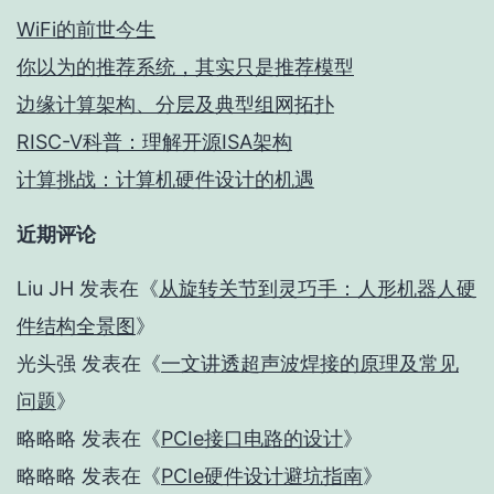
WiFi的前世今生
你以为的推荐系统，其实只是推荐模型
边缘计算架构、分层及典型组网拓扑
RISC-V科普：理解开源ISA架构
计算挑战：计算机硬件设计的机遇
近期评论
Liu JH
发表在《
从旋转关节到灵巧手：人形机器人硬
件结构全景图
》
光头强
发表在《
一文讲透超声波焊接的原理及常见
问题
》
略略略
发表在《
PCIe接口电路的设计
》
略略略
发表在《
PCIe硬件设计避坑指南
》