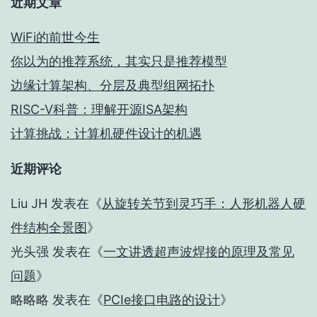
近期文章
WiFi的前世今生
你以为的推荐系统，其实只是推荐模型
边缘计算架构、分层及典型组网拓扑
RISC-V科普：理解开源ISA架构
计算挑战：计算机硬件设计的机遇
近期评论
Liu JH
发表在《
从旋转关节到灵巧手：人形机器人硬
件结构全景图
》
光头强
发表在《
一文讲透超声波焊接的原理及常见
问题
》
略略略
发表在《
PCIe接口电路的设计
》