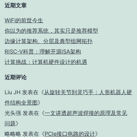
近期文章
WiFi的前世今生
你以为的推荐系统，其实只是推荐模型
边缘计算架构、分层及典型组网拓扑
RISC-V科普：理解开源ISA架构
计算挑战：计算机硬件设计的机遇
近期评论
Liu JH
发表在《
从旋转关节到灵巧手：人形机器人硬
件结构全景图
》
光头强
发表在《
一文讲透超声波焊接的原理及常见
问题
》
略略略
发表在《
PCIe接口电路的设计
》