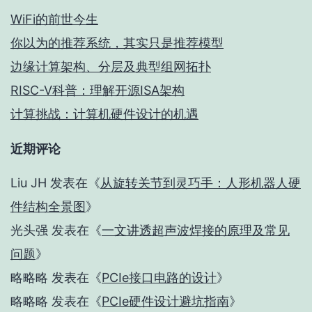
WiFi的前世今生
你以为的推荐系统，其实只是推荐模型
边缘计算架构、分层及典型组网拓扑
RISC-V科普：理解开源ISA架构
计算挑战：计算机硬件设计的机遇
近期评论
Liu JH
发表在《
从旋转关节到灵巧手：人形机器人硬
件结构全景图
》
光头强
发表在《
一文讲透超声波焊接的原理及常见
问题
》
略略略
发表在《
PCIe接口电路的设计
》
略略略
发表在《
PCIe硬件设计避坑指南
》