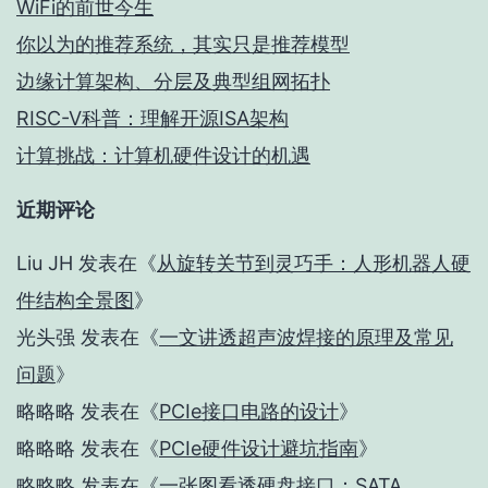
WiFi的前世今生
你以为的推荐系统，其实只是推荐模型
边缘计算架构、分层及典型组网拓扑
RISC-V科普：理解开源ISA架构
计算挑战：计算机硬件设计的机遇
近期评论
Liu JH
发表在《
从旋转关节到灵巧手：人形机器人硬
件结构全景图
》
光头强
发表在《
一文讲透超声波焊接的原理及常见
问题
》
略略略
发表在《
PCIe接口电路的设计
》
略略略
发表在《
PCIe硬件设计避坑指南
》
略略略
发表在《
一张图看透硬盘接口：SATA、