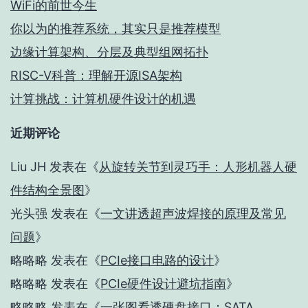
WiFi的前世今生
你以为的推荐系统，其实只是推荐模型
边缘计算架构、分层及典型组网拓扑
RISC-V科普：理解开源ISA架构
计算挑战：计算机硬件设计的机遇
近期评论
Liu JH
发表在《
从旋转关节到灵巧手：人形机器人硬
件结构全景图
》
光头强
发表在《
一文讲透超声波焊接的原理及常见
问题
》
略略略
发表在《
PCIe接口电路的设计
》
略略略
发表在《
PCIe硬件设计避坑指南
》
略略略
发表在《
一张图看透硬盘接口：SATA、